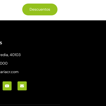
Descuentos
s
redia, 40103
8000
iariacr.com