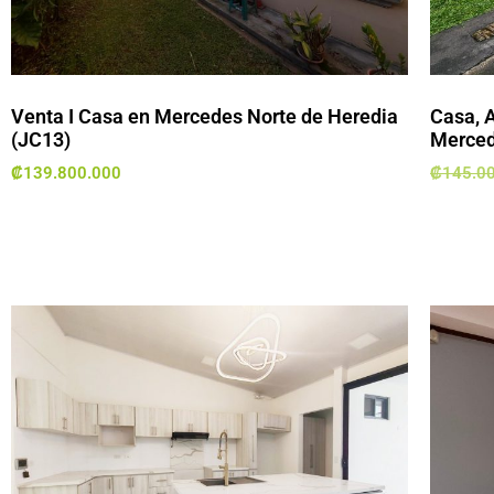
Venta I Casa en Mercedes Norte de Heredia
Casa, 
(JC13)
Merced
₡
139.800.000
₡
145.0