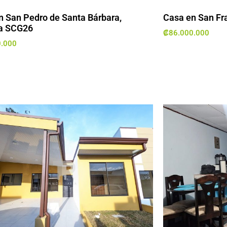
n San Pedro de Santa Bárbara,
Casa en San Fr
a SCG26
₡
86.000.000
0.000