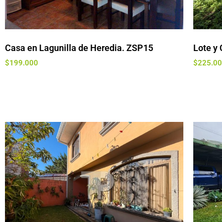
Casa en Lagunilla de Heredia. ZSP15
Lote y
$
199.000
$
225.0