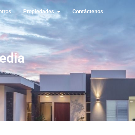
otros
Propiedades
Contáctenos
edia