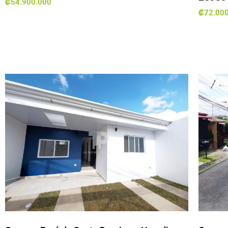
₡
54.900.000
₡
72.00