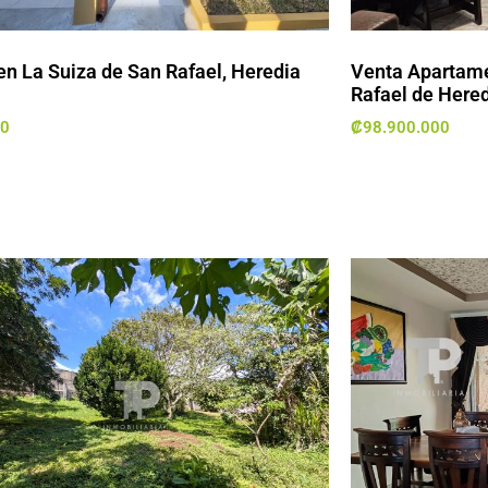
en La Suiza de San Rafael, Heredia
Venta Apartame
Rafael de Here
00
₡
98.900.000