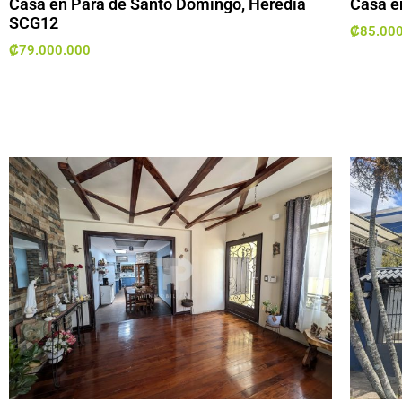
Casa en Pará de Santo Domingo, Heredia
Casa e
SCG12
₡
85.00
₡
79.000.000