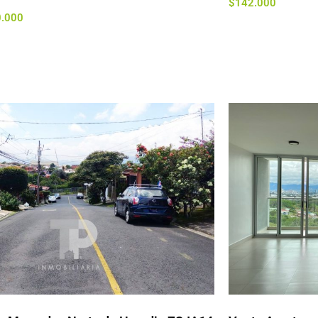
$
142.000
0.000