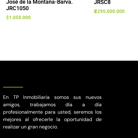
José de la Montaña-Barva.
JRSC8
JRC1050
₡
295.000.000
$
1.050.000
En TP Inmobiliaria somos sus nuevos
amigos, trabajamos día a día
profesionalmente para usted, seremos los
mejores al ofrecerle la oportunidad de
realizar un gran negocio.