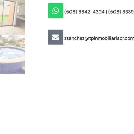
(506) 8842-4304 | (506) 833
zsanchez@tpinmobiliariacr.co