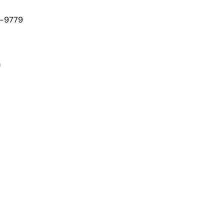
9-9779
m