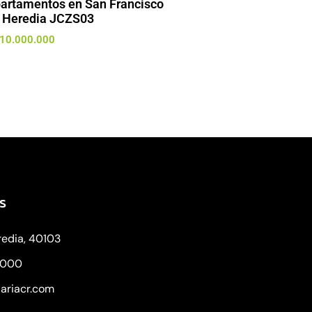
artamentos en San Francisco
 Heredia JCZS03
10.000.000
s
redia, 40103
8000
iariacr.com