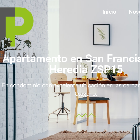
Inicio
Nos
Apartamento en San Franci
Heredia ZSP15
En condominio con excelente ubicación en las cercan
Oxígeno.