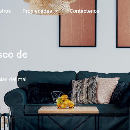
otros
Propiedades
Contáctenos
sco de
ías del mall