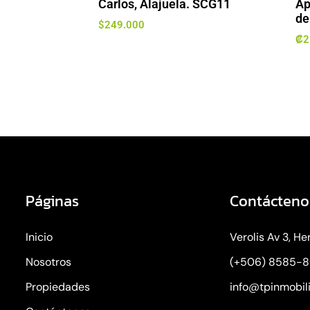
Carlos, Alajuela. SCG11
Ap
de
$
249.000
₡
2
Páginas
Contácteno
Inicio
Verolis Av 3, He
Nosotros
(+506) 8585-
Propiedades
info@tpinmobil