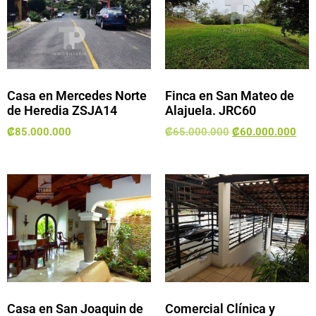
Casa en Mercedes Norte
Finca en San Mateo de
de Heredia ZSJA14
Alajuela. JRC60
₡
85.000.000
₡
65.000.000
₡
60.000.000
Casa en San Joaquin de
Comercial Clínica y