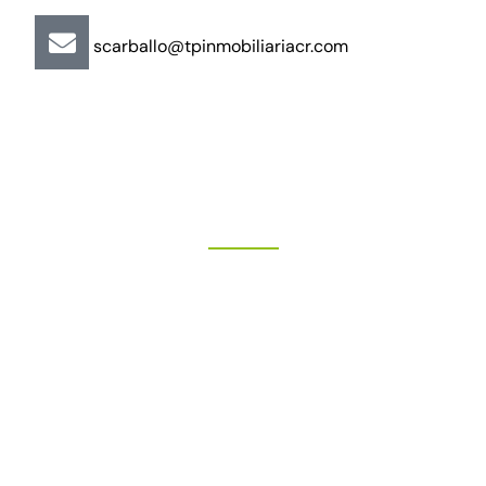
scarballo@tpinmobiliariacr.com
"Más que un buen trato"