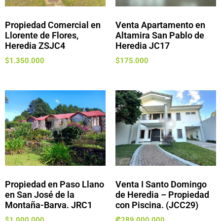
Propiedad Comercial en
Venta Apartamento en
Llorente de Flores,
Altamira San Pablo de
Heredia ZSJC4
Heredia JC17
$
1.350.000
$
175.000
Propiedad en Paso Llano
Venta I Santo Domingo
en San José de la
de Heredia – Propiedad
Montaña-Barva. JRC1
con Piscina. (JCC29)
$
1.000.000
₡
289.000.000