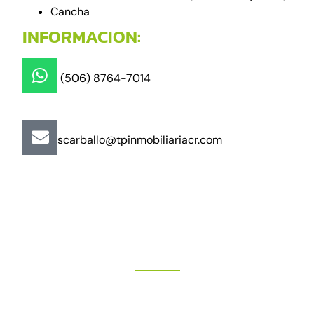
Cancha
INFORMACION:
(506) 8764-7014
scarballo@tpinmobiliariacr.com
"Más que un buen trato"