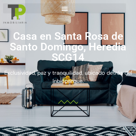
Casa en Santa Rosa de
Santo Domingo, Heredia
SCG14
Exclusividad, paz y tranquilidad, ubicado detrás del
Inbioparque.