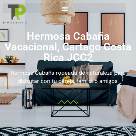
Hermosa Cabaña
Vacacional, Cartago Costa
Rica JCC2
Hermosa Cabaña rodeada de naturaleza para
disfrutar con tu pareja, familia o amigos.