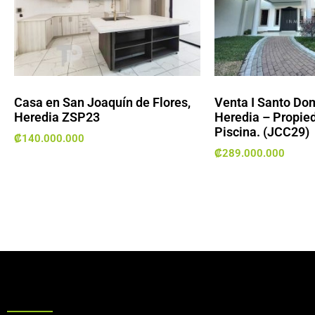
Casa en San Joaquín de Flores,
Venta I Santo Do
Heredia ZSP23
Heredia – Propie
Piscina. (JCC29)
₡
140.000.000
₡
289.000.000