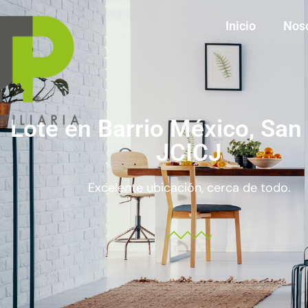
Inicio
Nos
Lote en Barrio México, San
JCICJ
Excelente ubicación, cerca de todo.