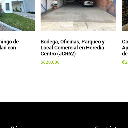
mingo de
Bodega, Oficinas, Parqueo y
Co
dad con
Local Comercial en Heredia
Ap
Centro (JCR62)
de
$
620.000
₡
2