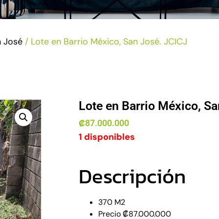
n José
/ Lote en Barrio México, San José. JCICJ
Lote en Barrio México, S
₡
87.000.000
1 disponibles
Descripción
370 M2
Precio ₡87.000.000