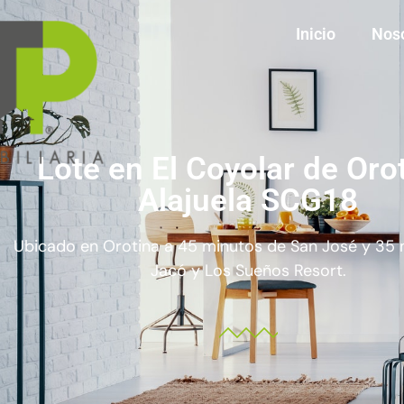
Inicio
Nos
Lote en El Coyolar de Orot
Alajuela SCG18
Ubicado en Orotina a 45 minutos de San José y 35 
Jacó y Los Sueños Resort.