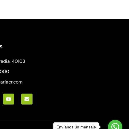
s
redia, 40103
8000
iariacr.com
Envíanos un mensaje