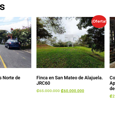
s
¡Oferta!
 Norte de
Finca en San Mateo de Alajuela.
Co
JRC60
Ap
de
₡
65.000.000
₡
60.000.000
₡
2