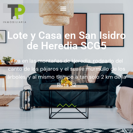
Lote y Casa en San Isidro
de Heredia SCG5
Viva en las montañas de Heredia, rodeado del
canto de los pájaros y el suave murmullo de los
árboles, y al mismo tiempo a tan solo 2 km de la
Ruta 32