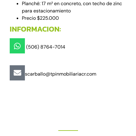
Planché: 17 m² en concreto, con techo de zinc
para estacionamiento
Precio $225.000
INFORMACION:
(506) 8764-7014
scarballo@tpinmobiliariacr.com
"Más que un buen trato"