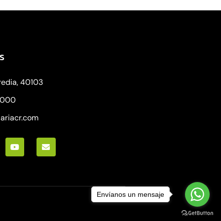
s
redia, 40103
8000
iariacr.com
Envíanos un mensaje