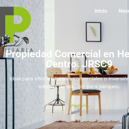
Inicio
Nos
Propiedad Comercial en He
Centro. JRSC9
Ideal para oficinas, locales comerciales o inversió
además de espacio para parqueo.