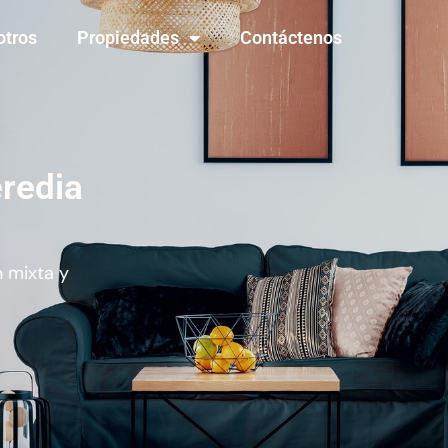
otros
Propiedades
Contáctenos
redia
n mixta y