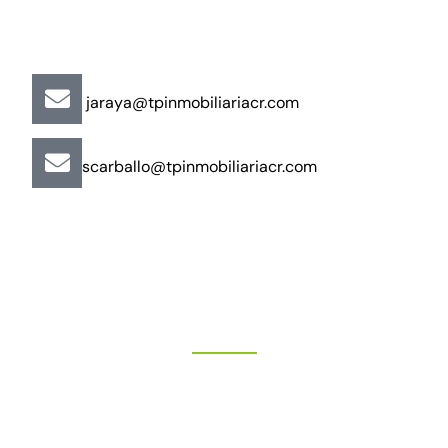
jaraya@tpinmobiliariacr.com
scarballo@tpinmobiliariacr.com
"Más que un buen trato"