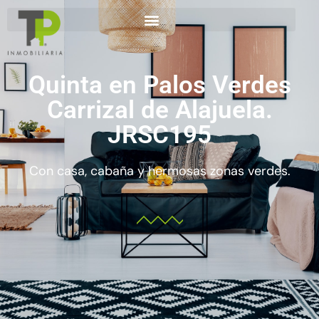
Quinta en Palos Verdes
Carrizal de Alajuela.
JRSC195
Con casa, cabaña y hermosas zonas verdes.