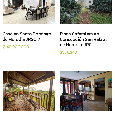
Casa en Santo Domingo
Finca Cafetalera en
de Heredia JRSC17
Concepción San Rafael
de Heredia. JRC
₡
149.900.000
$
336.340