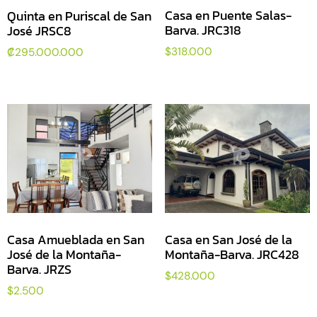
Casa en Puente Salas-
Quinta en Puriscal de San
Barva. JRC318
José JRSC8
$
318.000
₡
295.000.000
Casa Amueblada en San
Casa en San José de la
José de la Montaña-
Montaña-Barva. JRC428
Barva. JRZS
$
428.000
$
2.500