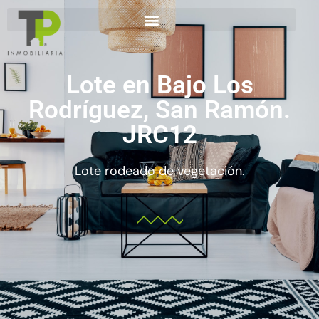
Lote en Bajo Los
Rodríguez, San Ramón.
JRC12
Lote rodeado de vegetación.