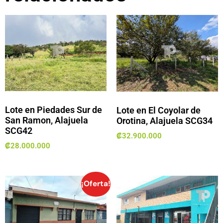
Lote en Piedades Sur de
Lote en El Coyolar de
San Ramon, Alajuela
Orotina, Alajuela SCG34
SCG42
₡
32.900.000
₡
28.000.000
¡Oferta!