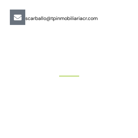
scarballo@tpinmobiliariacr.com
"Más que un buen trato"