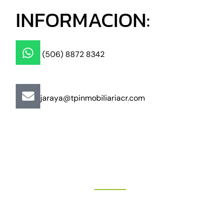
INFORMACION:
(506) 8872 8342
jaraya@tpinmobiliariacr.com
"Más que un buen trato"