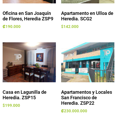
Oficina en San Joaquín
Apartamento en Ulloa de
de Flores, Heredia ZSP9
Heredia. SCG2
₡
190.000
$
142.000
Casa en Lagunilla de
Apartamentos y Locales
Heredia. ZSP15
San Francisco de
Heredia. ZSP22
$
199.000
₡
230.000.000