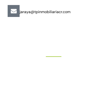
jaraya@tpinmobiliariacr.com
"Más que un buen trato"