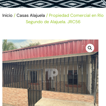
Inicio
/
Casas Alajuela
/ Propiedad Comercial en Río
Segundo de Alajuela. JRC56