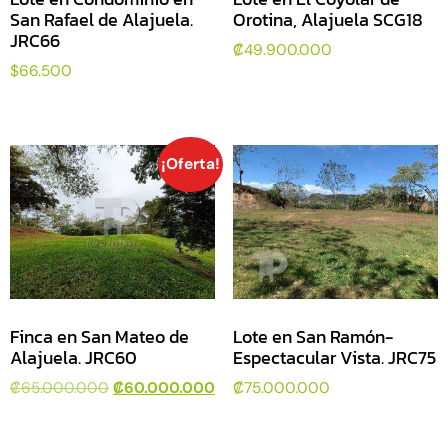
San Rafael de Alajuela.
Orotina, Alajuela SCG18
JRC66
₡
49.900.000
$
66.500
¡Oferta!
Finca en San Mateo de
Lote en San Ramón-
Alajuela. JRC60
Espectacular Vista. JRC75
₡
65.000.000
₡
60.000.000
₡
75.000.000