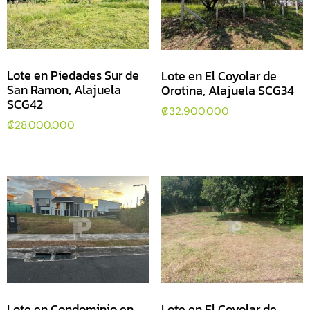
Lote en Piedades Sur de
Lote en El Coyolar de
San Ramon, Alajuela
Orotina, Alajuela SCG34
SCG42
₡
32.900.000
₡
28.000.000
Lote en Condominio en
Lote en El Coyolar de