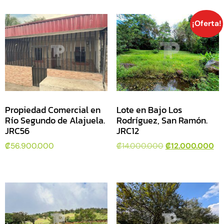
¡Oferta!
Propiedad Comercial en
Lote en Bajo Los
Río Segundo de Alajuela.
Rodríguez, San Ramón.
JRC56
JRC12
₡
56.900.000
₡
14.000.000
₡
12.000.000